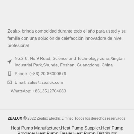
Zealux brinda comodidad durante todo el año para usted y su
familia con una solución de calefacción innovadora de nivel
profesional
No.2-8, No.9 Road, Science and Technology zone,Xingtan
Industrial Park,Shunde, Foshan, Guangdong, China
Phone: (+86) 20-86000676
Email: sales@zealux.com
WhatsApp: +8613512704683
ZEALUX
2022 Zealux Electric Limited Todos los derechos reservados.
Heat Pump Manufacturer
,
Heat Pump Supplier
,
Heat Pump
Producer
,
Heat Pump Dealer
,
Heat Pump Distributor